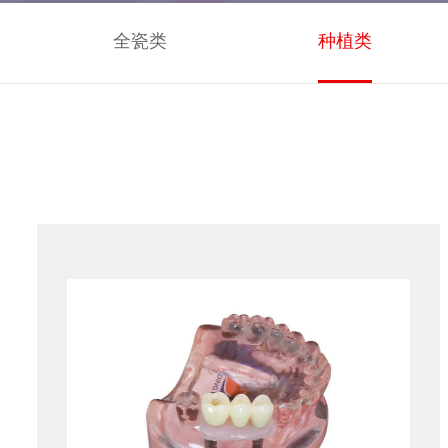
全瓷类
种植类