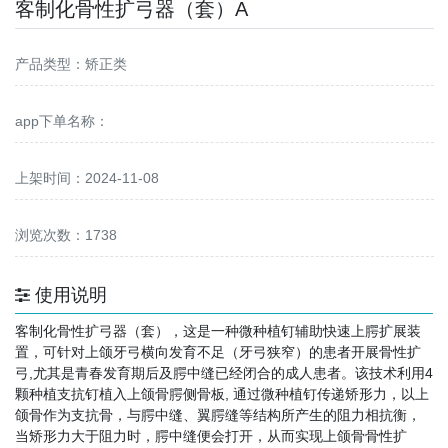
客制化骨性扩弓器（套）A
产品类型：矫正类
app下单名称：
上架时间：2024-11-08
浏览次数：1738
使用说明
客制化骨性扩弓器（套），这是一种微种植钉辅助快速上腭扩展装
置，可针对上颌牙弓横向发育不足（牙弓狭窄）的患者开展骨性扩
弓,尤其是青春发育期后及腭中缝已经闭合的成人患者。该技术利用4
颗种植支抗钉植入上颌骨腭侧骨板, 通过微种植钉传递矫形力，以上
颌骨作为支抗骨，与腭中缝、翼腭缝等结构所产生的阻力相抗衡，
当矫形力大于阻力时，腭中缝便会打开，从而实现上颌骨骨性扩