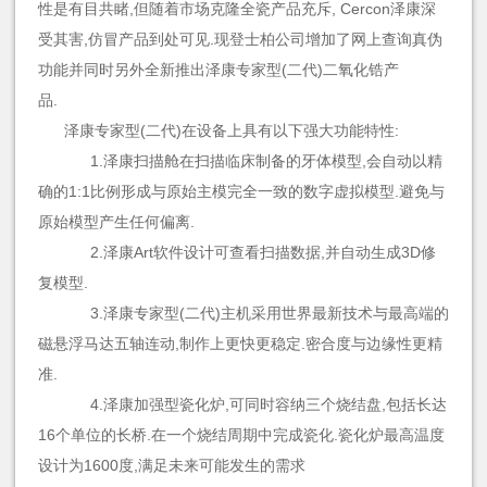
性是有目共睹,但随着市场克隆全瓷产品充斥, Cercon泽康深
受其害,仿冒产品到处可见.现登士柏公司增加了网上查询真伪
功能并同时另外全新推出泽康专家型(二代)二氧化锆产
品.
泽康专家型(二代)在设备上具有以下强大功能特性:
1.泽康扫描舱在扫描临床制备的牙体模型,会自动以精
确的1:1比例形成与原始主模完全一致的数字虚拟模型.避免与
原始模型产生任何偏离.
2.泽康Art软件设计可查看扫描数据,并自动生成3D修
复模型.
3.泽康专家型(二代)主机采用世界最新技术与最高端的
磁悬浮马达五轴连动,制作上更快更稳定.密合度与边缘性更精
准.
4.泽康加强型瓷化炉,可同时容纳三个烧结盘,包括长达
16个单位的长桥.在一个烧结周期中完成瓷化.瓷化炉最高温度
设计为1600度,满足未来可能发生的需求