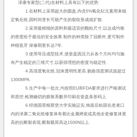
泽康专家型(二代)在材料上具有以下的优势:
1.在材料上采用超大的圆盘,内含5%氧化钇元素用来稳
定氧化锆,因时间变长可能产生的裂纹形成或扩散.
2.采用最精细的原料和最适宜的颗粒尺寸,以达成均衡
的密度给于最佳的安全效果.制作的种类除了冠桥外,更可制作
种植瓷牙.保修期更长达7年.
3.使用等压成型技术,使瓷盘因压力从各个方向均匀施
布产生稳定的三维尺寸,以获得理想的密度与稳定性.
4.高强度氧化锆,冠体透明性更高.挠曲强度测试值超过
1300MPA.
5.生产中每一批次,均按照EU和FDA要求进行严格测试
和质控.检测确切的膨胀系數并印刷在瓷盘条形码上.
6.经德国里根斯堡大学实验証实,饰面后粘固在患者口
内的泽康二氧化锆修复体有着比金属烤瓷或其他全瓷修复体更
高的抗断裂表现,断裂载荷高达1500N以上.